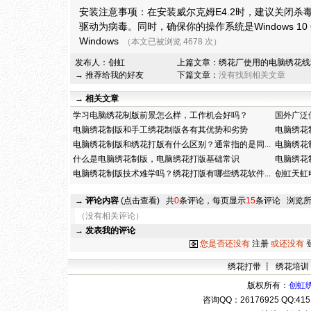
安装注意事项：在安装威尔克姆E4.2时，建议关闭杀
驱动为病毒。同时，确保你的操作系统是Windows 1
Windows
（本文已被浏览 4678 次）
发布人：
创虹
上篇文章：
绣花厂使用的电脑绣花线
→ 推荐给我的好友
下篇文章：
没有找到相关文章
→ 相关文章
学习电脑绣花制版前景怎么样，工作机会好吗？
国外广泛
电脑绣花制版和手工绣花制版各有其优势和劣势
电脑绣花
电脑绣花制版和绣花打版有什么区别？通常指的是同...
电脑绣花
什么是电脑绣花制版，电脑绣花打版基础常识
电脑绣花
电脑绣花制版技术难学吗？绣花打版有哪些绣花软件...
创虹天虹
→
评论内容
(点击查看)
共
0
条评论，每页显示
15
条评论
浏览
（没有相关评论）
→
发表我的评论
您是否还没有
注册
或还没有
绣花打带
┋
绣花培训
版权所有：
创虹
咨询QQ：
26176925 QQ:4