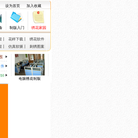
设为首页
加入收藏
备
制版入门
绣花家园
程
┋
花样下载
┋
绣花软件
程
┋
仿真软驱
┋
刺绣图案