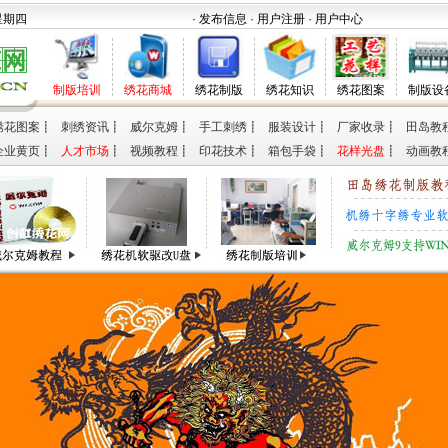
 星期四
· 发布信息
· 用户注册
· 用户中心
制版培训
绣花商城
绣花制版
绣花知识
绣花图案
制版设
绣花图案
┋
刺绣资讯
┋
威尔克姆
┋
手工刺绣
┋
服装设计
┋
厂家收录
┋
田岛教
企业黄页
┋
人才市场
┋
视频教程
┋
印花技术
┋
箱包手袋
┋
花样光盘
┋
动画教