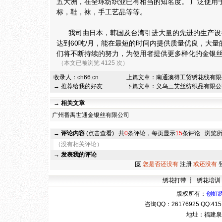
五大洲，在全球纺织业已有相当的知名度。 广泛使用
标，鞋，袜，手工艺品等等。
我司由日本，韩国及台湾引进大量的先进的生产设
达到60吨/月，能在最短的时间内提供质量优良，大
们将不断持续的努力，为使用者提供更多样化的金银
（本文已被浏览 4125 次）
收录人：
ch66.cn
上篇文章：
南通澳得工贸绣花线有限
→ 推荐给我的好友
下篇文章：
义乌三艾丝纺织品有限公
→ 相关文章
广州番禺世通金银丝有限公司
→
评论内容
(点击查看)
共
0
条评论，每页显示
15
条评论
浏览
（没有相关评论）
→
发表我的评论
您是否还没有
注册
或还没有
绣花打带
┋
绣花培训
版权所有：
创虹
咨询QQ：
26176925 QQ:4
地址：福建