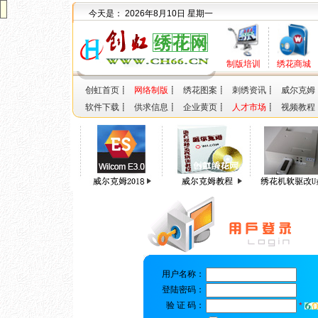
今天是：
2026年8月10日 星期一
制版培训
绣花商城
创虹首页
┋
网络制版
┋
绣花图案
┋
刺绣资讯
┋
威尔克姆
软件下载
┋
供求信息
┋
企业黄页
┋
人才市场
┋
视频教程
用户名称：
登陆密码：
验 证 码：
*